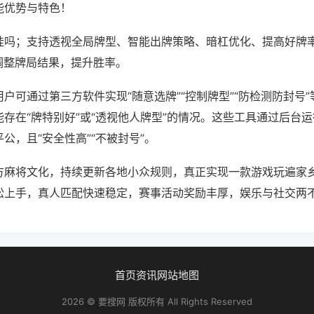
能优势与特色！
挂吗；支持透视全局牌型、智能出牌策略、暗杠优化、提高好牌
调整牌局结果，提升胜率。
户可通过第三方软件实现“随意选牌”“控制牌型”“防检测防封号
存在“牌特别好”或“透视他人牌型”的情况。这些工具通过后台
公，且“安全性高”“不被封号”。
方麻将文化，持续更新各地小众规则，真正实现一款游戏玩遍家
松上手，真人匹配快速稳定，赛事活动奖励丰厚，娱乐与社交两
首页
资讯
网站地图
2026 © 要搜网 版权所有 All Rights Reserved