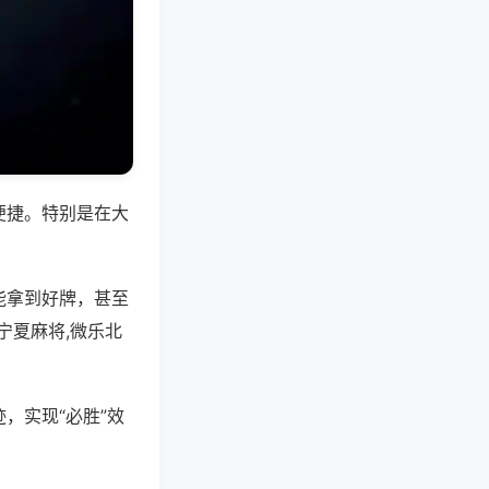
便捷。特别是在大
能拿到好牌，甚至
宁夏麻将,微乐北
，实现“必胜”效
。