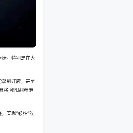
便捷。特别是在大
能拿到好牌，甚至
麻将,鄱阳翻精麻
，实现“必胜”效
。