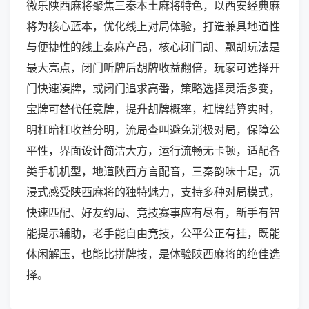
微乐陕西麻将聚焦三秦本土麻将特色，以西安经典麻
将为核心蓝本，优化线上对局体验，打造兼具地道性
与便捷性的线上秦麻产品，核心闭门胡、飘胡玩法是
最大亮点，闭门听牌后胡牌收益翻倍，玩家可选择开
门快速凑牌，或闭门追求高番，策略选择灵活多变，
宝牌可替代任意牌，提升胡牌概率，杠牌结算实时，
明杠暗杠收益分明，流局查叫避免消极对局，保障公
平性，界面设计简洁大方，运行流畅无卡顿，适配各
类手机机型，地道陕西方言配音，三秦韵味十足，沉
浸式感受陕西麻将的独特魅力，支持多种对局模式，
快速匹配、好友约局、竞技赛事应有尽有，新手有智
能提示辅助，老手能自由竞技，公平公正有挂，既能
休闲解压，也能比拼牌技，是体验陕西麻将的绝佳选
择。