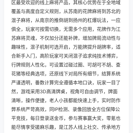
区最受欢迎的线上麻将产品，其核心优势在于全地域
覆盖与高度自定义规则，从苏南的花牌麻将到苏北的
混子麻将，从南京的推倒胡到扬州的杠爆玩法，一应
俱全，玩家可按需切换，无需多个应用，花牌作为江
苏麻将灵魂，不仅加分还能补牌，增加牌局流动性与
趣味性，混子机制可选开启，万能牌提升胡牌率，适
合新手入门，高阶玩家可关闭混子追求纯技术博弈，
行牌规则人性化，可设置过碰过圈、可胡可不胡、查
花猪等经典选项，还原线下对局所有细节，结算系统
严谨透明，番数计算完全遵循本地口诀，玩家一目了
然，游戏采用3D高清牌桌，视角可自由调节，牌面
清晰，操作便捷，老人小孩都能快速上手，实时防作
弊系统严苛高效，同IP检测、录像回放全方位保障公
平竞技，每日登录送金币，参与赛事赢大奖，零氪也
能尽情享受搓麻乐趣，是江苏人线上社交、传承地方