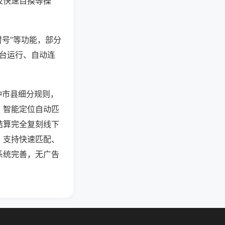
及快速自摸等操
封号”等功能，部分
后台运行、自动连
种市县细分规则，
，智能定位自动匹
结算完全复刻线下
，支持快速匹配、
系统完善，无广告