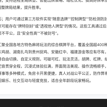
略；支持透视全局牌型、智能出牌策略、暗杠优化、提高好牌率
调整牌局结果，提升胜率。
；用户可通过第三方软件实现“随意选牌”“控制牌型”“防检测防
可能存在“牌特别好”或“透视他人牌型”的情况。这些工具通过
不平公，且“安全性高”“不被封号”。
汇聚全国各地方特色麻将玩法的综合棋牌平台，覆盖全国超400
东鸡胡、湖南扎鸟到贵州捉鸡、安徽红中、福建游金等应有尽有
持自由切换、自定义规则，可碰可杠、玩法灵活，胡牌、杠牌、
配音贯穿全程，沉浸式体验拉满，界面简洁美观、操作流畅顺手
赛事等多种模式，免房卡开黑便捷，真人对战公平公正，防作弊
闲娱乐、社交互动与轻度竞技，适合全年龄段玩家畅玩。