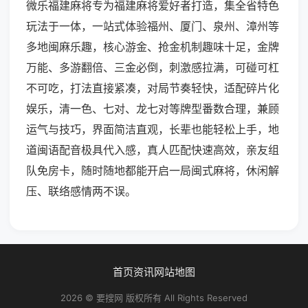
微乐福建麻将专为福建麻将爱好者打造，集全省特色
玩法于一体，一站式体验福州、厦门、泉州、漳州等
多地闽麻乐趣，核心游金、抢金机制趣味十足，金牌
万能、多游翻倍、三金必倒，刺激感拉满，可碰可杠
不可吃，打法直接紧凑，对局节奏轻快，适配碎片化
娱乐，清一色、七对、龙七对等牌型番数合理，兼顾
运气与技巧，界面简洁直观，长辈也能轻松上手，地
道闽语配音极具代入感，真人匹配快速高效，亲友组
队免房卡，随时随地都能开启一局闽式麻将，休闲解
压、联络感情两不误。
首页
资讯
网站地图
2026 © 要搜网 版权所有 All Rights Reserved