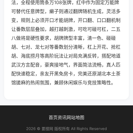
法，全程使用筒条万108张牌，红中作为固定万能牌
可替代任意牌型，癞子则通过翻牌随机生成，灵活多
变，规则上必须开口才能胡牌，开口翻、口口翻机制
让番数层层叠加，越打越刺激，可吃可碰可杠，二五
八做将是硬性要求，胡牌牌型丰富，清一色、碰碰
胡、七对、龙七对等番数划分清晰，杠上开花、抢杠
胡、海底捞月等高阶玩法让对局充满反转，搭配地道
武汉方言配音，豪爽接地气，界面简洁流畅，真人匹
配快速稳定，亲友开黑免房卡，完美还原湖北本土茶
馆搓麻的热闹氛围，兼顾休闲娱乐与竞技策略性。
首页
资讯
网站地图
2026 © 要搜网 版权所有 All Rights Reserved