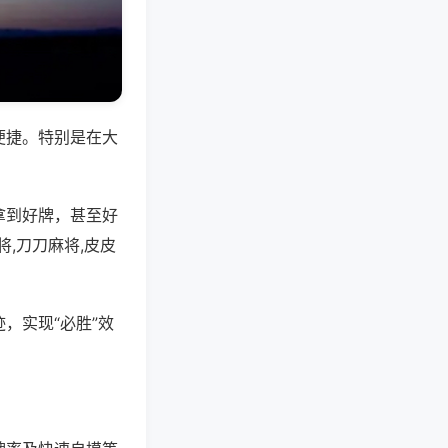
便捷。特别是在大
拿到好牌，甚至好
,刀刀麻将,皮皮
，实现“必胜”效
。