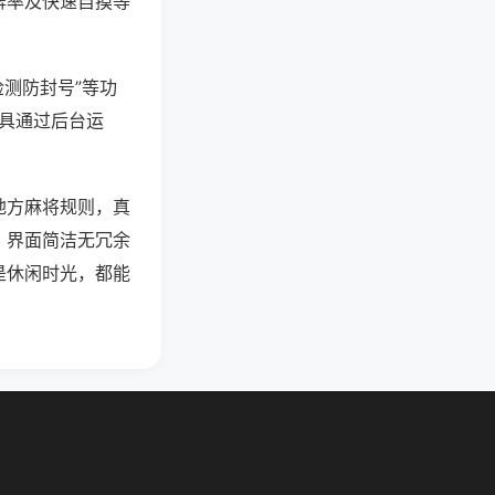
牌率及快速自摸等
检测防封号”等功
工具通过后台运
地方麻将规则，真
。界面简洁无冗余
是休闲时光，都能