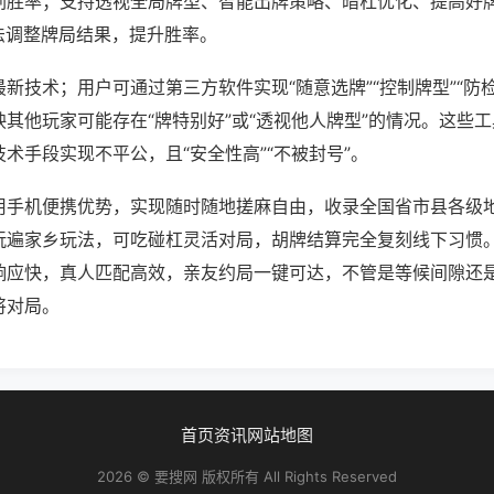
刷胜率；支持透视全局牌型、智能出牌策略、暗杠优化、提高好
法调整牌局结果，提升胜率。
新技术；用户可通过第三方软件实现“随意选牌”“控制牌型”“防
其他玩家可能存在“牌特别好”或“透视他人牌型”的情况。这些
术手段实现不平公，且“安全性高”“不被封号”。
用手机便携优势，实现随时随地搓麻自由，收录全国省市县各级
玩遍家乡玩法，可吃碰杠灵活对局，胡牌结算完全复刻线下习惯
响应快，真人匹配高效，亲友约局一键可达，不管是等候间隙还
将对局。
首页
资讯
网站地图
2026 © 要搜网 版权所有 All Rights Reserved