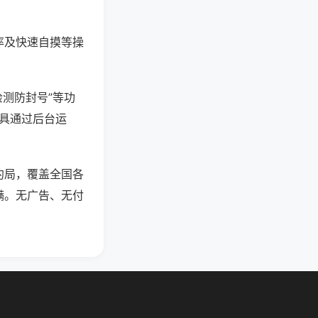
率及快速自摸等操
检测防封号”等功
工具通过后台运
约局，覆盖全国各
满。无广告、无付
。