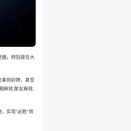
便捷。特别是在大
能拿到好牌，甚至
麻将,聚友麻将,
，实现“必胜”效
。