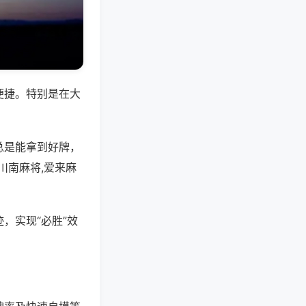
便捷。特别是在大
总是能拿到好牌，
川南麻将,爱来麻
，实现“必胜”效
。