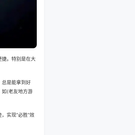
便捷。特别是在大
，总是能拿到好
如(老友地方游
，实现“必胜”效
。