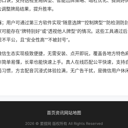
巧口诀；支持透视全局牌型、智能出牌策略、暗杠优化、提高好
法调整牌局结果，提升胜率。
；用户可通过第三方软件实现“随意选牌”“控制牌型”“防检测防
可能存在“牌特别好”或“透视他人牌型”的情况。这些工具通过
不平公，且“安全性高”“不被封号”。
微信生态实现极致便捷，无需安装、点开即玩，覆盖各地方特色
作简单易懂，长辈也能快速上手。真人在线匹配公平快速，支持
局习惯，方言配音沉浸式体验拉满，无广告干扰，是微信用户休
首页
资讯
网站地图
2026 © 要搜网 版权所有 All Rights Reserved