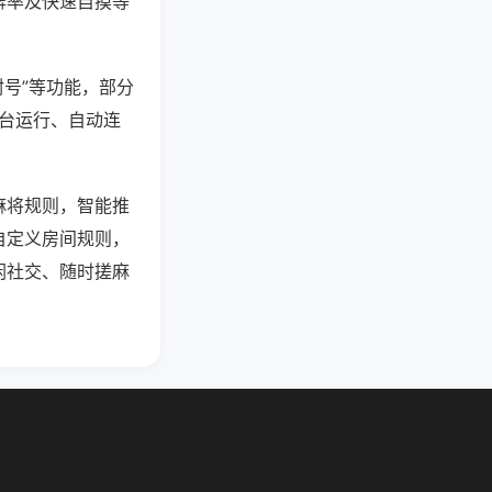
牌率及快速自摸等
封号”等功能，部分
后台运行、自动连
麻将规则，智能推
自定义房间规则，
闲社交、随时搓麻