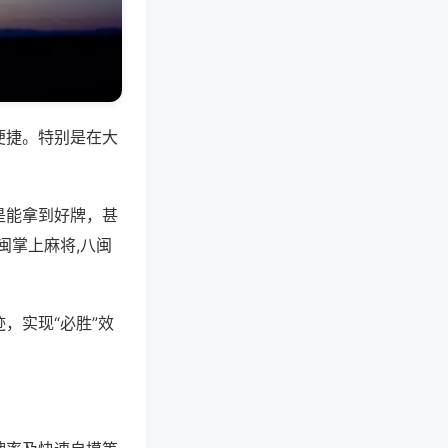
便捷。特别是在大
是能拿到好牌，甚
闽掌上麻将,八闽
，实现“必胜”效
。