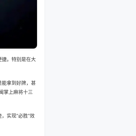
便捷。特别是在大
是能拿到好牌，甚
闽掌上麻将十三
，实现“必胜”效
。