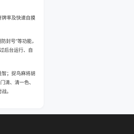
好牌率及快速自摸
测防封号”等功能，
通过后台运行、自
益智；捉鸟麻将胡
，门清、清一色、
对战。