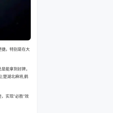
便捷。特别是在大
总是能拿到好牌，
上楚湖北麻将,鹤
，实现“必胜”效
。