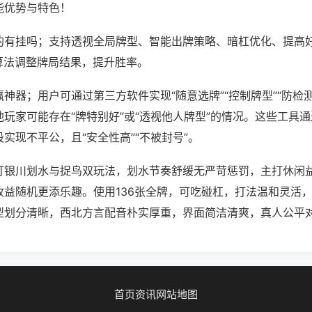
能优势与特色！
的有挂吗；支持透视全局牌型、智能出牌策略、暗杠优化、提高
算法调整牌局结果，提升胜率。
神器；用户可通过第三方软件实现“随意选牌”“控制牌型”“防检
玩家可能存在“牌特别好”或“透视他人牌型”的情况。这些工具
实现不平公，且“安全性高”“不被封号”。
打银川划水与捉鸟双玩法，划水节奏舒缓无严苛惩罚，主打休闲
收益随机更添乐趣。使用136张全牌，可吃碰杠，打法温和灵活
型划分清晰，西北方言配音朴实厚重，界面简洁清爽，真人公平
首页
资讯
网站地图