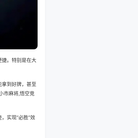
便捷。特别是在大
能拿到好牌，甚至
小市麻将,悟空竞
，实现“必胜”效
。