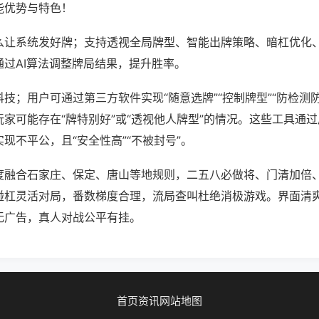
能优势与特色！
么让系统发好牌；支持透视全局牌型、智能出牌策略、暗杠优化
通过AI算法调整牌局结果，提升胜率。
技；用户可通过第三方软件实现“随意选牌”“控制牌型”“防检测
家可能存在“牌特别好”或“透视他人牌型”的情况。这些工具通
现不平公，且“安全性高”“不被封号”。
度融合石家庄、保定、唐山等地规则，二五八必做将、门清加倍
碰杠灵活对局，番数梯度合理，流局查叫杜绝消极游戏。界面清
无广告，真人对战公平有挂。
首页
资讯
网站地图