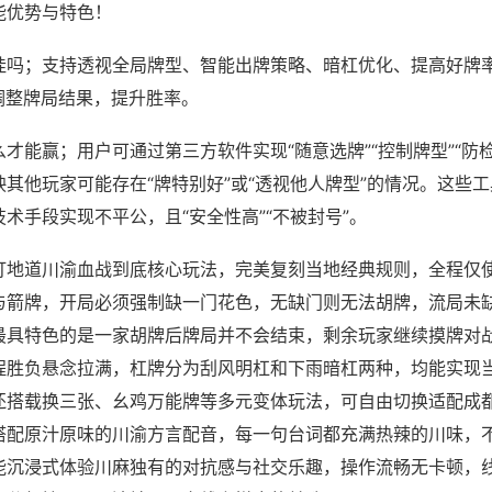
能优势与特色！
挂吗；支持透视全局牌型、智能出牌策略、暗杠优化、提高好牌
调整牌局结果，提升胜率。
才能赢；用户可通过第三方软件实现“随意选牌”“控制牌型”“防
其他玩家可能存在“牌特别好”或“透视他人牌型”的情况。这些
术手段实现不平公，且“安全性高”“不被封号”。
打地道川渝血战到底核心玩法，完美复刻当地经典规则，全程仅
与箭牌，开局必须强制缺一门花色，无缺门则无法胡牌，流局未
最具特色的是一家胡牌后牌局并不会结束，剩余玩家继续摸牌对
程胜负悬念拉满，杠牌分为刮风明杠和下雨暗杠两种，均能实现
还搭载换三张、幺鸡万能牌等多元变体玩法，可自由切换适配成
搭配原汁原味的川渝方言配音，每一句台词都充满热辣的川味，
能沉浸式体验川麻独有的对抗感与社交乐趣，操作流畅无卡顿，