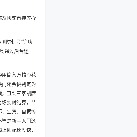
率及快速自摸等操
检测防封号”等功
工具通过后台运
使用筒条万核心花
缺门还会被判定为
战，直到三家胡牌
当场实时结算，节
都、宜宾、自贡等
不管是新手入门还
线上匹配速度快，