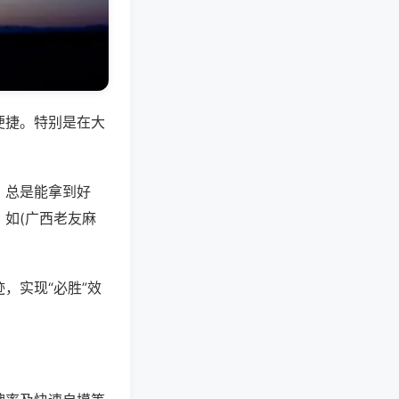
便捷。特别是在大
，总是能拿到好
如(广西老友麻
，实现“必胜”效
。