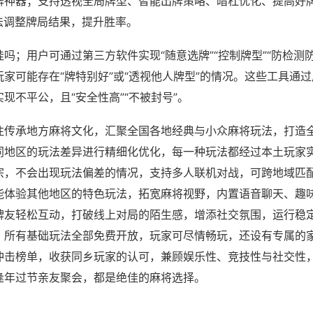
牌神器；支持透视全局牌型、智能出牌策略、暗杠优化、提高好
法调整牌局结果，提升胜率。
吗；用户可通过第三方软件实现“随意选牌”“控制牌型”“防检测
家可能存在“牌特别好”或“透视他人牌型”的情况。这些工具通
现不平公，且“安全性高”“不被封号”。
注传承地方麻将文化，汇聚全国各地经典与小众麻将玩法，打造
同地区的玩法差异进行精细化优化，每一种玩法都经过本土玩家
宗，不会出现玩法偏差的情况，支持多人联机对战，可跨地域匹
能体验其他地区的特色玩法，拓宽麻将视野，内置语音聊天、趣
牌友轻松互动，打破线上对局的陌生感，增添社交氛围，运行稳
，所有基础玩法全部免费开放，玩家可尽情畅玩，还设有专属的
冲击榜单，收获同乡玩家的认可，兼顾娱乐性、竞技性与社交性
逢年过节亲友聚会，都是绝佳的麻将选择。